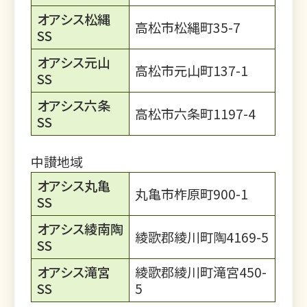
オアシス松縄
高松市松縄町35-7
SS
オアシス元山
高松市元山町137-1
SS
オアシス六条
高松市六条町1197-4
SS
中讃地域
オアシス丸亀
丸亀市柞原町900-1
SS
オアシス綾南陶
綾歌郡綾川町陶4169-5
SS
オアシス滝宮
綾歌郡綾川町滝宮450-
SS
5