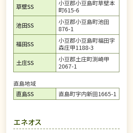
小豆郡小豆島町草壁本
草壁SS
町615-6
小豆郡小豆島町池田
池田SS
876-1
小豆郡小豆島町福田字
福田SS
森庄甲1188-3
小豆郡土庄町渕崎甲
土庄SS
2067-1
直島地域
直島SS
直島町字内新田1665-1
エネオス