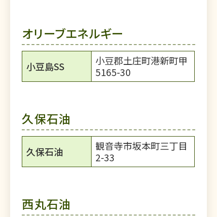
オリーブエネルギー
小豆郡土庄町港新町甲
小豆島SS
5165-30
久保石油
観音寺市坂本町三丁目
久保石油
2-33
西丸石油