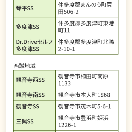
仲多度郡まんのう町買
琴平SS
田506-2
仲多度郡多度津町東港
多度津SS
町11
Dr.Driveセルフ
仲多度郡多度津町北鴨
多度津SS
2-10-1
西讃地域
観音寺市植田町南原
観音寺西SS
1133
観音寺南SS
観音寺市本大町1868
観音寺SS
観音寺市茂木町5-6-1
観音寺市豊浜町姫浜
三興SS
1226-1