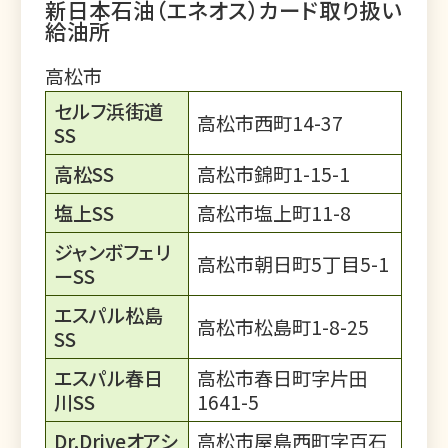
新日本石油（エネオス）カード取り扱い
給油所
高松市
セルフ浜街道
高松市西町14-37
SS
高松SS
高松市錦町1-15-1
塩上SS
高松市塩上町11-8
ジャンボフェリ
高松市朝日町5丁目5-1
ーSS
エスパル松島
高松市松島町1-8-25
SS
エスパル春日
高松市春日町字片田
川SS
1641-5
Dr.Driveオアシ
高松市屋島西町字百石