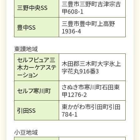
三豊市三野町吉津宗吉
三野中央SS
甲608-1
三豊市豊中町上高野
豊中SS
1936-4
東讃地域
セルフピュア三
木田郡三木町大字氷上
木カーケアステ
字花丸916番3
ーション
さぬき市寒川町石田東
セルフ寒川町
甲1276-2
東かがわ市引田町引田
引田SS
784-1
小豆地域