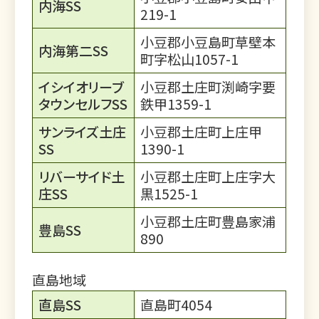
内海SS
219-1
小豆郡小豆島町草壁本
内海第二SS
町字松山1057-1
イシイオリーブ
小豆郡土庄町渕崎字要
タウンセルフSS
鉄甲1359-1
サンライズ土庄
小豆郡土庄町上庄甲
SS
1390-1
リバーサイド土
小豆郡土庄町上庄字大
庄SS
黒1525-1
小豆郡土庄町豊島家浦
豊島SS
890
直島地域
直島SS
直島町4054