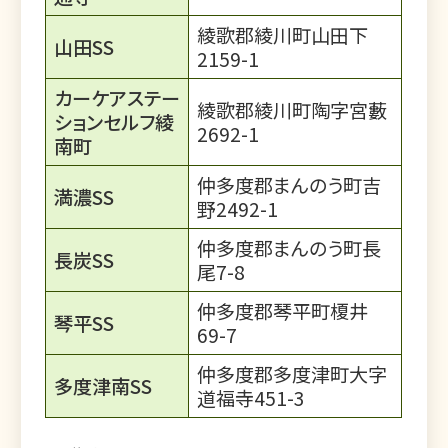
綾歌郡綾川町山田下
山田SS
2159-1
カーケアステー
綾歌郡綾川町陶字宮藪
ションセルフ綾
2692-1
南町
仲多度郡まんのう町吉
満濃SS
野2492-1
仲多度郡まんのう町長
長炭SS
尾7-8
仲多度郡琴平町榎井
琴平SS
69-7
仲多度郡多度津町大字
多度津南SS
道福寺451-3