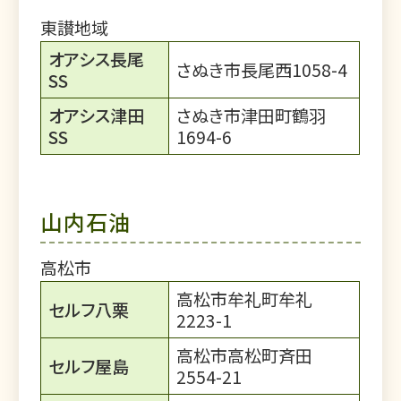
東讃地域
オアシス長尾
さぬき市長尾西1058-4
SS
オアシス津田
さぬき市津田町鶴羽
SS
1694-6
山内石油
高松市
高松市牟礼町牟礼
セルフ八栗
2223-1
高松市高松町斉田
セルフ屋島
2554-21