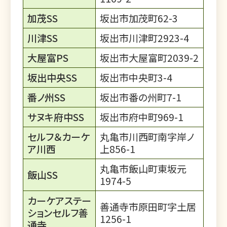
加茂SS
坂出市加茂町62-3
川津SS
坂出市川津町2923-4
大屋富PS
坂出市大屋富町2039-2
坂出中央SS
坂出市中央町3-4
番ノ州SS
坂出市番の州町7-1
サヌキ府中SS
坂出市府中町969-1
セルフ＆カーケ
丸亀市川西町南字岸ノ
ア川西
上856-1
丸亀市飯山町東坂元
飯山SS
1974-5
カーケアステー
善通寺市原田町字土居
ションセルフ善
1256-1
通寺