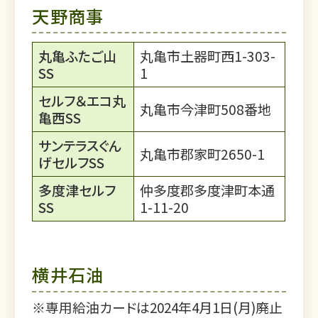
天野商事
丸亀ふたご山
丸亀市土器町西1-303-
SS
1
セルフ＆エコ丸
丸亀市今津町508番地
亀西SS
サンテラスぐん
丸亀市郡家町2650-1
げセルフSS
多度津セルフ
仲多度郡多度津町本通
SS
1-11-20
横井石油
※専用給油カードは2024年4月1日(月)廃止