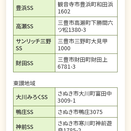
観音寺市豊浜町和田浜
豊浜SS
1602
三豊市高瀬町下勝間六
高瀬SS
ツ松1380-3
サンリッチ三野
三豊市三野町大見甲
SS
1000
三豊市財田町財田上
財田SS
6781-3
東讃地域
さぬき市大川町富田中
大川みろくSS
3009-1
鴨庄SS
さぬき市鴨庄3075
さぬき市寒川町神前遊
神前SS
良1785-2