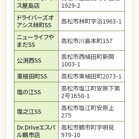
ス屋島店
1929-2
ドライバーズオ
高松市林町字浴1963-1
アシス林町SS
ニューライフや
高松市川島本町157
まだSS
高松市西植田町新開
公渕西SS
1003-1
東植田町SS
高松市東植田町2073-1
高松市塩江町安原下第
塩の江SS
2号1658-1
高松市塩江町安原上
塩之江SS
275
Dr.Driveエスパ
高松市鶴市町字明見
ル鶴市店
979-10