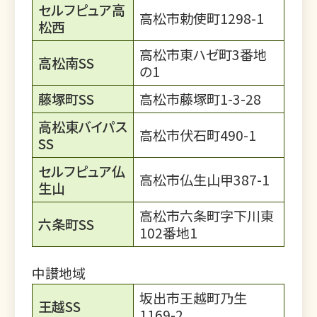
セルフピュア高
高松市勅使町1298-1
松西
高松市東ハゼ町3番地
高松南SS
の1
藤塚町SS
高松市藤塚町1-3-28
高松東バイパス
高松市伏石町490-1
SS
セルフピュア仏
高松市仏生山甲387-1
生山
高松市六条町字下川東
六条町SS
102番地1
中讃地域
坂出市王越町乃生
王越SS
1169-2