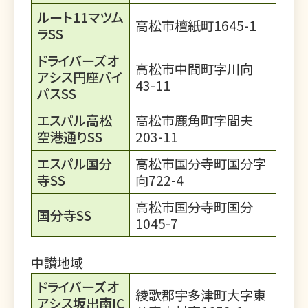
ルート11マツム
高松市檀紙町1645-1
ラSS
ドライバーズオ
高松市中間町字川向
アシス円座バイ
43-11
パスSS
エスパル高松
高松市鹿角町字間夫
空港通りSS
203-11
エスパル国分
高松市国分寺町国分字
寺SS
向722-4
高松市国分寺町国分
国分寺SS
1045-7
中讃地域
ドライバーズオ
綾歌郡宇多津町大字東
アシス坂出南IC