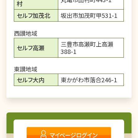
村
セルフ加茂北
坂出市加茂町甲531-1
西讃地域
三豊市高瀬町上高瀬
セルフ高瀬
388-1
東讃地域
セルフ大内
東かがわ市落合246-1