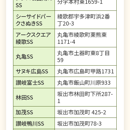
分字本村東1659-1
SS
シーサイドパー
綾歌郡宇多津町浜2番
クさぬきSS
丁20-3
アークスクエア
丸亀市綾歌町栗熊東
綾歌SS
1171-4
丸亀市土器町東8丁目
丸亀SS
59
サヌキ広島SS
丸亀市広島町甲路1731
讃岐富士SS
丸亀市飯山町川原933
坂出市林田町下所287-
林田SS
1
加茂SS
坂出市加茂町 425-2
讃岐鴨川SS
坂出市加茂町78-3